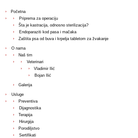
Početna
Priprema za operaciju
Šta je kastracija, odnosno sterilizacija?
Endoparaziti kod pasa i mačaka
Zaštita psa od buva i krpelja tabletom za žvakanje
O nama
Naš tim
Veterinari
Vladimir Ilić
Bojan Ilić
Galerija
Usluge
Preventiva
Dijagnostika
Terapija
Hirurgija
Porodiljstvo
Sertifikati