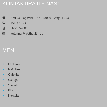
KONTAKTIRAJTE NAS:
___
Branka Popovića 186, 78000 Banja Luka
___
051/370-530
___
065/379-681
Veterinar@vethealth.ba
___
MENI
O Nama
Naš Tim
Galerija
Usluge
Savjeti
Blog
Kontakt