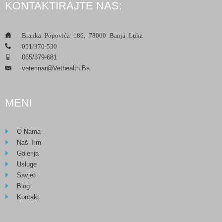
KONTAKTIRAJTE NAS:
___
Branka Popovića 186, 78000 Banja Luka
___
051/370-530
___
065/379-681
Veterinar@vethealth.ba
___
MENI
O Nama
Naš Tim
Galerija
Usluge
Savjeti
Blog
Kontakt