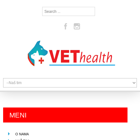
Search
...
MENI
O NAMA